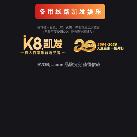
备 用 线 路 凯 发 娱 乐
推荐使用谷歌、UC、火狐、夸客等主流浏览器
（尽量不要使用QQ、搜狗浏览器进入）
EVOBjL.com 品牌沉淀 值得信赖