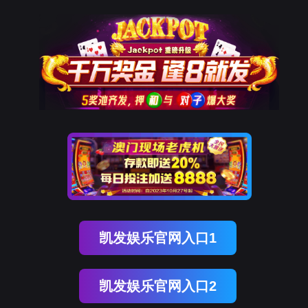
凯发娱乐官网入口1
凯发娱乐官网入口2