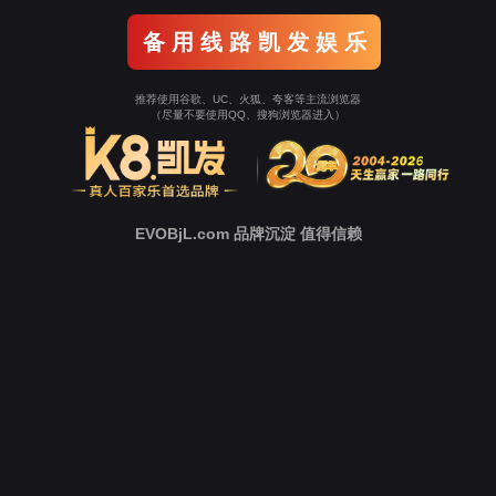
备 用 线 路 凯 发 娱 乐
推荐使用谷歌、UC、火狐、夸客等主流浏览器
（尽量不要使用QQ、搜狗浏览器进入）
EVOBjL.com 品牌沉淀 值得信赖