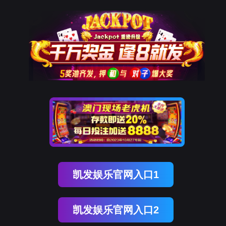
凯发娱乐官网入口1
凯发娱乐官网入口2