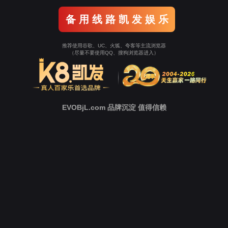
备 用 线 路 凯 发 娱 乐
推荐使用谷歌、UC、火狐、夸客等主流浏览器
（尽量不要使用QQ、搜狗浏览器进入）
EVOBjL.com 品牌沉淀 值得信赖