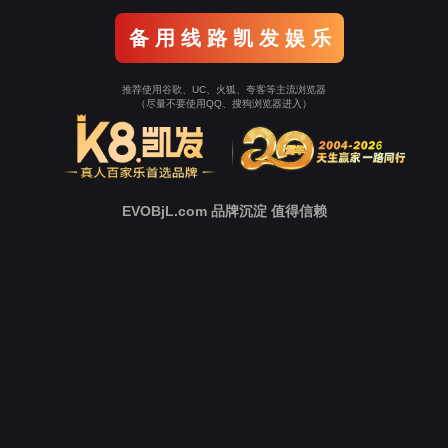
备 用 线 路 凯 发 娱 乐
推荐使用谷歌、UC、火狐、夸客等主流浏览器
（尽量不要使用QQ、搜狗浏览器进入）
EVOBjL.com 品牌沉淀 值得信赖